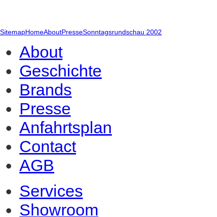
About
Geschichte
Brands
Presse
Sitemap
Home
About
Presse
Sonntagsrundschau 2002
Anfahrtsplan
Contact
AGB
Services